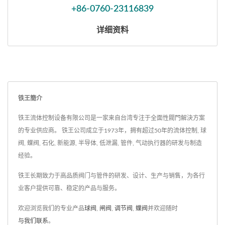
+86-0760-23116839
详细资料
铁王簡介
铁王流体控制设备有限公司是一家来自台湾专注于全面性閥門解決方案
的专业供应商。 铁王公司成立于1973年，拥有超过50年的流体控制, 球
阀, 蝶阀, 石化, 新能源, 半导体, 低泄漏, 管件, 气动执行器的研发与制造
经验。
铁王长期致力于高品质阀门与管件的研发、设计、生产与销售，为各行
业客户提供可靠、稳定的产品与服务。
欢迎浏览我们的专业产品
球阀
,
闸阀
,
调节阀
,
蝶阀
并欢迎随时
与我们联系
。