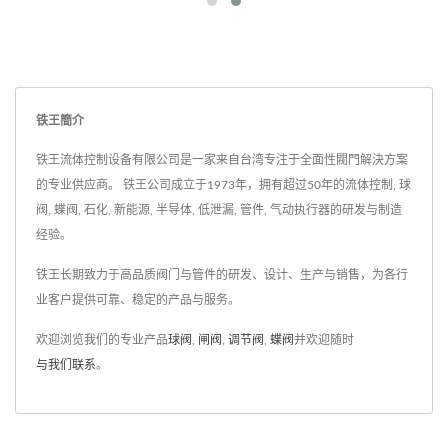
铁王簡介
铁王流体控制设备有限公司是一家来自台湾专注于全面性閥門解決方案
的专业供应商。 铁王公司成立于1973年，拥有超过50年的流体控制, 球
阀, 蝶阀, 石化, 新能源, 半导体, 低泄漏, 管件, 气动执行器的研发与制造
经验。
铁王长期致力于高品质阀门与管件的研发、设计、生产与销售，为各行
业客户提供可靠、稳定的产品与服务。
欢迎浏览我们的专业产品
球阀
,
闸阀
,
调节阀
,
蝶阀
并欢迎随时
与我们联系
。