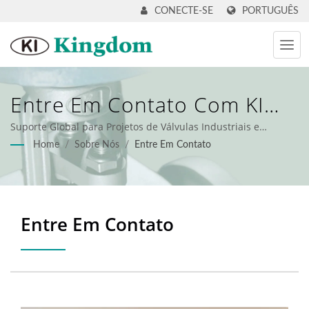
PORTUGUÊS
CONECTE-SE
Entre Em Contato Com KI
Kingdom | Fornecedor
Suporte Global para Projetos de Válvulas Industriais e
Controle de Fluxo
Home
/
Sobre Nós
/
Entre Em Contato
Global De Válvulas
Industriais
Entre Em Contato