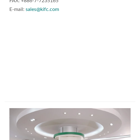
FAX: +886-7-7235165
E-mail:
sales@kifc.com