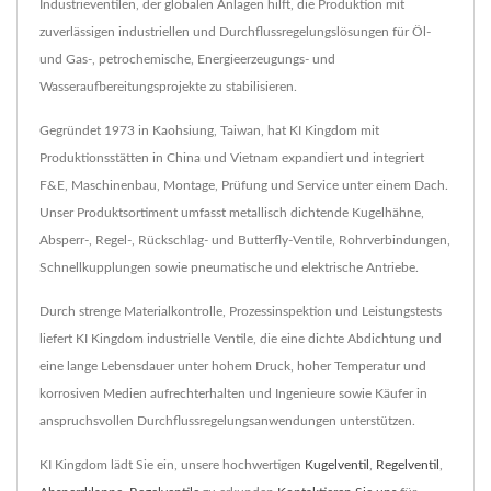
Industrieventilen, der globalen Anlagen hilft, die Produktion mit
zuverlässigen industriellen und Durchflussregelungslösungen für Öl-
und Gas-, petrochemische, Energieerzeugungs- und
Wasseraufbereitungsprojekte zu stabilisieren.
Gegründet 1973 in Kaohsiung, Taiwan, hat KI Kingdom mit
Produktionsstätten in China und Vietnam expandiert und integriert
F&E, Maschinenbau, Montage, Prüfung und Service unter einem Dach.
Unser Produktsortiment umfasst metallisch dichtende Kugelhähne,
Absperr-, Regel-, Rückschlag- und Butterfly-Ventile, Rohrverbindungen,
Schnellkupplungen sowie pneumatische und elektrische Antriebe.
Durch strenge Materialkontrolle, Prozessinspektion und Leistungstests
liefert KI Kingdom industrielle Ventile, die eine dichte Abdichtung und
eine lange Lebensdauer unter hohem Druck, hoher Temperatur und
korrosiven Medien aufrechterhalten und Ingenieure sowie Käufer in
anspruchsvollen Durchflussregelungsanwendungen unterstützen.
KI Kingdom lädt Sie ein, unsere hochwertigen
Kugelventil
,
Regelventil
,