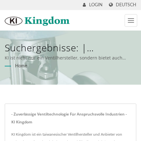
DEUTSCH
LOGIN
Suchergebnisse: |
Industrieventile &
KI ist nicht nur ein Ventilhersteller, sondern bietet auch
umfassende Ventillösungen für Kunden an.
Home
Ingenieurdienstleistungen -
KI Kingdom
- Zuverlässige Ventiltechnologie Für Anspruchsvolle Industrien -
KI Kingdom
KI Kingdom ist ein taiwanesischer Ventilhersteller und Anbieter von