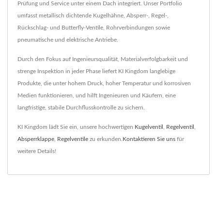
Prüfung und Service unter einem Dach integriert. Unser Portfolio
umfasst metallisch dichtende Kugelhähne, Absperr-, Regel-,
Rückschlag- und Butterfly-Ventile, Rohrverbindungen sowie
pneumatische und elektrische Antriebe.
Durch den Fokus auf Ingenieursqualität, Materialverfolgbarkeit und
strenge Inspektion in jeder Phase liefert KI Kingdom langlebige
Produkte, die unter hohem Druck, hoher Temperatur und korrosiven
Medien funktionieren, und hilft Ingenieuren und Käufern, eine
langfristige, stabile Durchflusskontrolle zu sichern.
KI Kingdom lädt Sie ein, unsere hochwertigen
Kugelventil
,
Regelventil
,
Absperrklappe
,
Regelventile
zu erkunden.
Kontaktieren Sie uns
für
weitere Details!