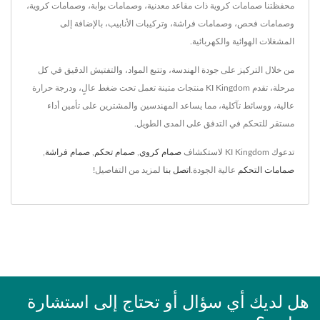
محفظتنا صمامات كروية ذات مقاعد معدنية، وصمامات بوابة، وصمامات كروية،
وصمامات فحص، وصمامات فراشة، وتركيبات الأنابيب، بالإضافة إلى
المشغلات الهوائية والكهربائية.
من خلال التركيز على جودة الهندسة، وتتبع المواد، والتفتيش الدقيق في كل
مرحلة، تقدم KI Kingdom منتجات متينة تعمل تحت ضغط عالٍ، ودرجة حرارة
عالية، ووسائط تآكلية، مما يساعد المهندسين والمشترين على تأمين أداء
مستقر للتحكم في التدفق على المدى الطويل.
تدعوك KI Kingdom لاستكشاف
صمام كروي
,
صمام تحكم
,
صمام فراشة
,
صمامات التحكم
عالية الجودة.
اتصل بنا
لمزيد من التفاصيل!
هل لديك أي سؤال أو تحتاج إلى استشارة