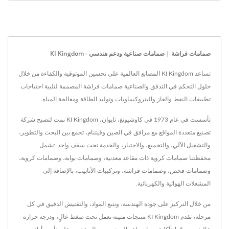
صمامات فراشة | صمامات صناعية ودعم هندسي - KI Kingdom
تساعد KI Kingdom المصانع العالمية على تحسين الموثوقية والكفاءة من خلال
حلول التحكم في التدفق والصناعية صمامات فراشة المصممة لتلبية احتياجات
تطبيقات النفط والغاز والبتروكيماويات وتوليد الطاقة ومعالجة المياه.
تأسست في عام 1973 في كاوشيونغ، تايوان، KI Kingdom نمت لتصبح شركة
تصنيع متعددة المواقع مع مرافق في الصين وفيتنام، تجمع بين البحث والتطوير،
والتشغيل الآلي، والتجميع، والاختبار، والخدمة تحت سقف واحد. تشمل
محفظتنا صمامات كروية ذات مقاعد معدنية، وصمامات بوابة، وصمامات كروية،
وصمامات فحص، وصمامات فراشة، وتركيبات الأنابيب، بالإضافة إلى
المشغلات الهوائية والكهربائية.
من خلال التركيز على جودة الهندسة، وتتبع المواد، والتفتيش الدقيق في كل
مرحلة، تقدم KI Kingdom منتجات متينة تعمل تحت ضغط عالٍ، ودرجة حرارة