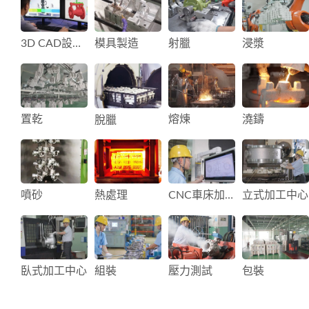
3D CAD設計與流體模擬
模具製造
射臘
浸漿
置乾
熔煉
澆鑄
脫臘
噴砂
熱處理
CNC車床加工
立式加工中心
臥式加工中心
組裝
壓力測試
包裝