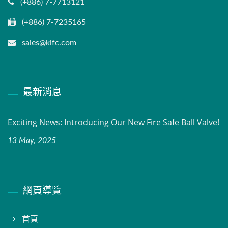
(+886) 7-7713121
(+886) 7-7235165
sales@kifc.com
最新消息
Exciting News: Introducing Our New Fire Safe Ball Valve!
13 May, 2025
網頁導覽
首頁