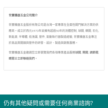
世寶機器五金公司簡介
世寶機器五金股份有限公司是台灣一家專業在全面性閥門解決方案的供
應商。成立於西元1973年並擁有超過50年的流體控制, 球閥, 蝶閥, 石化,
新能源, 半導體, 低洩漏, 管件, 氣動執行器製造經驗, 世寶機器五金專注
於高品質閥類與管件的研發、設計、製造與銷售服務。
世寶機器五金邀請您立即瀏覽我們各項專業產品服務
球閥
,
閘閥
,
調節閥
,
蝶閥
並
立即聯絡我們
。
仍有其他疑問或需要任何商業諮詢?